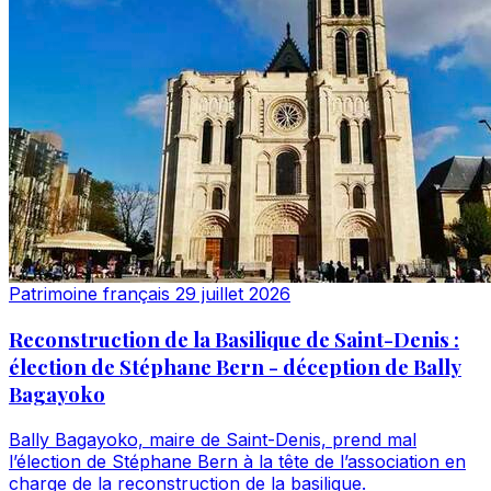
Patrimoine français
29 juillet 2026
Reconstruction de la Basilique de Saint-Denis :
élection de Stéphane Bern - déception de Bally
Bagayoko
Bally Bagayoko, maire de Saint-Denis, prend mal
l’élection de Stéphane Bern à la tête de l’association en
charge de la reconstruction de la basilique.