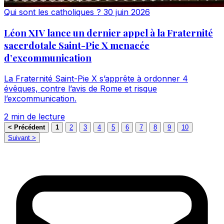
Qui sont les catholiques ?
30 juin 2026
Léon XIV lance un dernier appel à la Fraternité
sacerdotale Saint-Pie X menacée
d’excommunication
La Fraternité Saint-Pie X s’apprête à ordonner 4
évêques, contre l’avis de Rome et risque
l’excommunication.
2 min de lecture
< Précédent
1
2
3
4
5
6
7
8
9
10
Suivant >