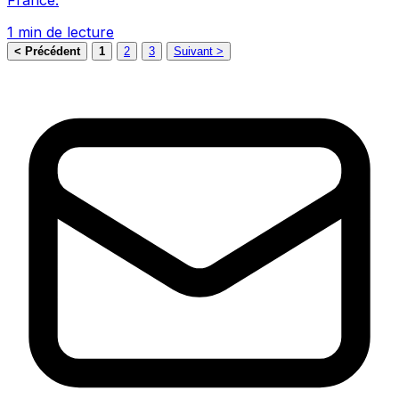
1 min de lecture
< Précédent
1
2
3
Suivant >