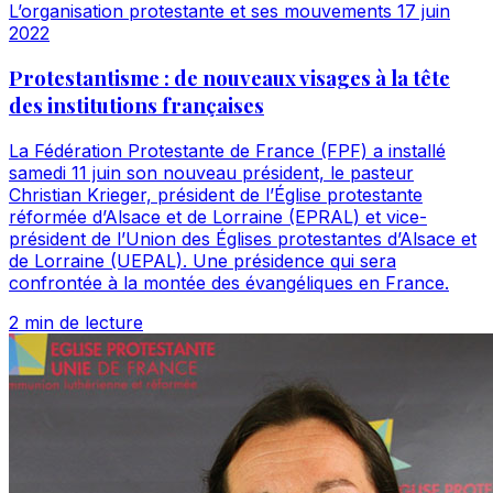
L’organisation protestante et ses mouvements
17 juin
2022
Protestantisme : de nouveaux visages à la tête
des institutions françaises
La Fédération Protestante de France (FPF) a installé
samedi 11 juin son nouveau président, le pasteur
Christian Krieger, président de l’Église protestante
réformée d’Alsace et de Lorraine (EPRAL) et vice-
président de l’Union des Églises protestantes d’Alsace et
de Lorraine (UEPAL). Une présidence qui sera
confrontée à la montée des évangéliques en France.
2 min de lecture