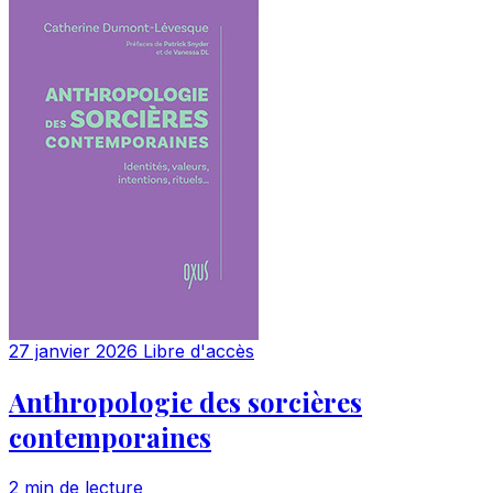
27 janvier 2026
Libre d'accès
Anthropologie des sorcières
contemporaines
2 min de lecture