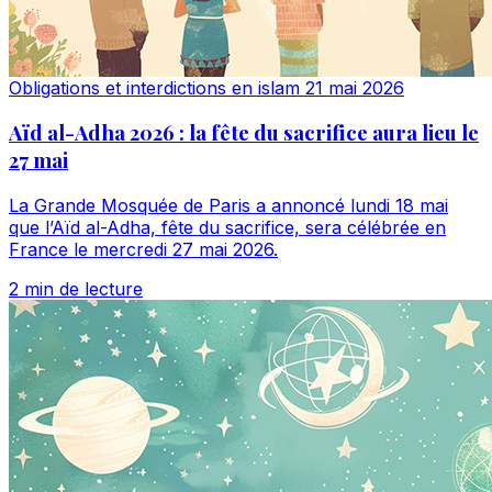
Obligations et interdictions en islam
21 mai 2026
Aïd al-Adha 2026 : la fête du sacrifice aura lieu le
27 mai
La Grande Mosquée de Paris a annoncé lundi 18 mai
que l’Aïd al-Adha, fête du sacrifice, sera célébrée en
France le mercredi 27 mai 2026.
2 min de lecture