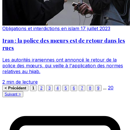
Obligations et interdictions en islam
17 juillet 2023
Iran : la police des mœurs est de retour dans les
rues
Les autorités iraniennes ont annoncé le retour de la
police des mœurs, qui veille à l'application des normes
relatives au hijab.
2 min de lecture
...
20
< Précédent
1
2
3
4
5
6
7
8
9
Suivant >