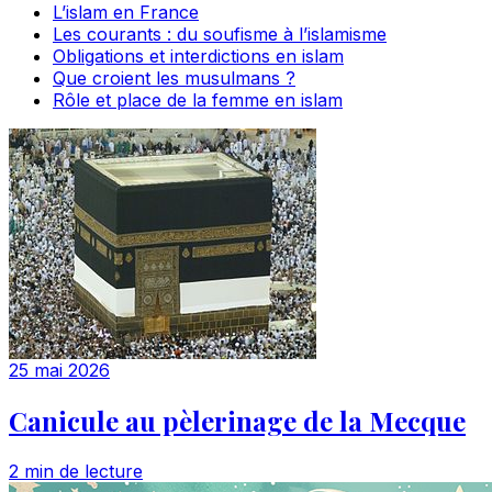
L’islam en France
Les courants : du soufisme à l’islamisme
Obligations et interdictions en islam
Que croient les musulmans ?
Rôle et place de la femme en islam
25 mai 2026
Canicule au pèlerinage de la Mecque
2 min de lecture