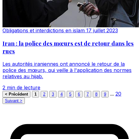
Obligations et interdictions en islam
17 juillet 2023
Iran : la police des mœurs est de retour dans les
rues
Les autorités iraniennes ont annoncé le retour de la
police des mœurs, qui veille à l'application des normes
relatives au hijab.
2 min de lecture
...
20
< Précédent
1
2
3
4
5
6
7
8
9
Suivant >