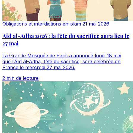
Obligations et interdictions en islam
21 mai 2026
Aïd al-Adha 2026 : la fête du sacrifice aura lieu le
27 mai
La Grande Mosquée de Paris a annoncé lundi 18 mai
que l’Aïd al-Adha, fête du sacrifice, sera célébrée en
France le mercredi 27 mai 2026.
2 min de lecture