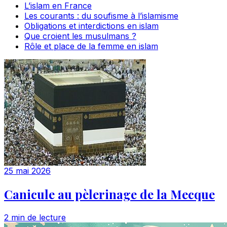
L’islam en France
Les courants : du soufisme à l’islamisme
Obligations et interdictions en islam
Que croient les musulmans ?
Rôle et place de la femme en islam
25 mai 2026
Canicule au pèlerinage de la Mecque
2 min de lecture