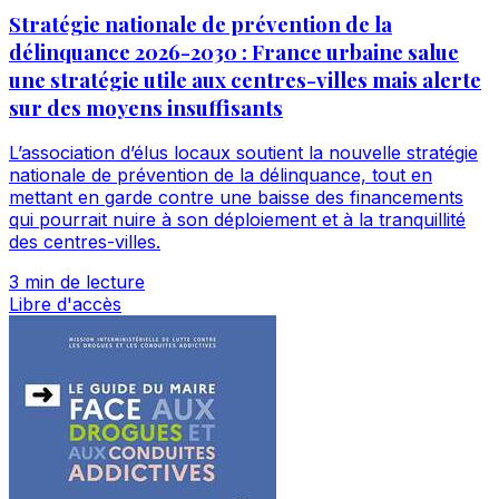
Stratégie nationale de prévention de la
délinquance 2026-2030 : France urbaine salue
une stratégie utile aux centres-villes mais alerte
sur des moyens insuffisants
L’association d’élus locaux soutient la nouvelle stratégie
nationale de prévention de la délinquance, tout en
mettant en garde contre une baisse des financements
qui pourrait nuire à son déploiement et à la tranquillité
des centres-villes.
3 min de lecture
Libre d'accès