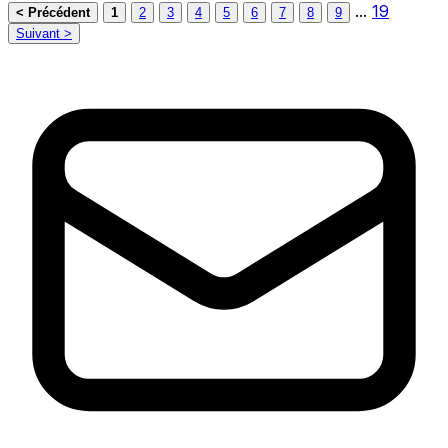
...
19
< Précédent
1
2
3
4
5
6
7
8
9
Suivant >