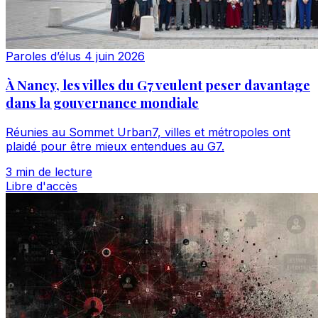
Paroles d’élus
4 juin 2026
À Nancy, les villes du G7 veulent peser davantage
dans la gouvernance mondiale
Réunies au Sommet Urban7, villes et métropoles ont
plaidé pour être mieux entendues au G7.
3 min de lecture
Libre d'accès