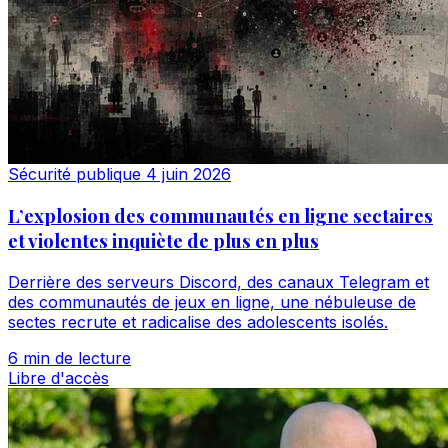
Sécurité publique
4 juin 2026
L’explosion des communautés en ligne sectaires
et violentes inquiète de plus en plus
Derrière des serveurs Discord, des canaux Telegram et
des communautés de jeux en ligne, une nébuleuse de
sectes recrute et radicalise des adolescents isolés.
6 min de lecture
Libre d'accès