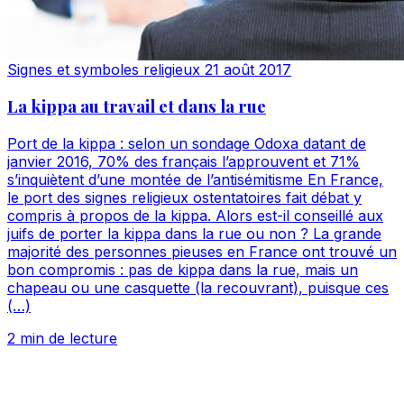
Signes et symboles religieux
21 août 2017
La kippa au travail et dans la rue
Port de la kippa : selon un sondage Odoxa datant de
janvier 2016, 70% des français l’approuvent et 71%
s’inquiètent d’une montée de l’antisémitisme En France,
le port des signes religieux ostentatoires fait débat y
compris à propos de la kippa. Alors est-il conseillé aux
juifs de porter la kippa dans la rue ou non ? La grande
majorité des personnes pieuses en France ont trouvé un
bon compromis : pas de kippa dans la rue, mais un
chapeau ou une casquette (la recouvrant), puisque ces
(…)
2 min de lecture