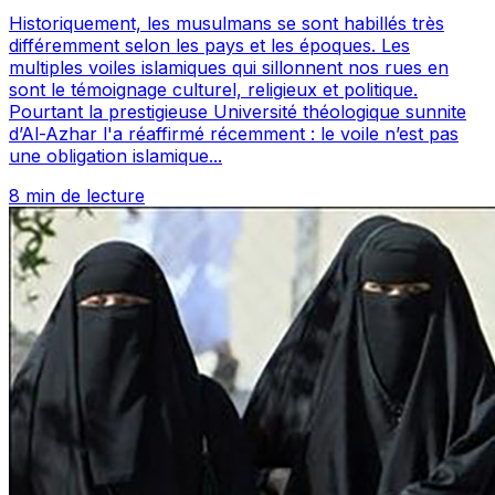
Historiquement, les musulmans se sont habillés très
différemment selon les pays et les époques. Les
multiples voiles islamiques qui sillonnent nos rues en
sont le témoignage culturel, religieux et politique.
Pourtant la prestigieuse Université théologique sunnite
d’Al-Azhar l'a réaffirmé récemment : le voile n’est pas
une obligation islamique...
8 min de lecture