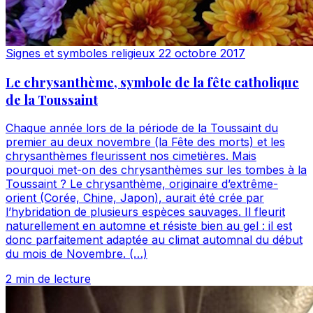
Signes et symboles religieux
22 octobre 2017
Le chrysanthème, symbole de la fête catholique
de la Toussaint
Chaque année lors de la période de la Toussaint du
premier au deux novembre (la Fête des morts) et les
chrysanthèmes fleurissent nos cimetières. Mais
pourquoi met-on des chrysanthèmes sur les tombes à la
Toussaint ? Le chrysanthème, originaire d’extrême-
orient (Corée, Chine, Japon), aurait été crée par
l’hybridation de plusieurs espèces sauvages. Il fleurit
naturellement en automne et résiste bien au gel : il est
donc parfaitement adaptée au climat automnal du début
du mois de Novembre. (…)
2 min de lecture