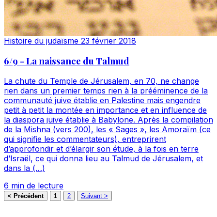
Histoire du judaïsme
23 février 2018
6/9 - La naissance du Talmud
La chute du Temple de Jérusalem, en 70, ne change
rien dans un premier temps rien à la prééminence de la
communauté juive établie en Palestine mais engendre
petit à petit la montée en importance et en influence de
la diaspora juive établie à Babylone. Après la compilation
de la Mishna (vers 200), les « Sages », les Amoraïm (ce
qui signifie les commentateurs), entreprirent
d’approfondir et d’élargir son étude, à la fois en terre
d’Israël, ce qui donna lieu au Talmud de Jérusalem, et
dans la (…)
6 min de lecture
< Précédent
1
2
Suivant >