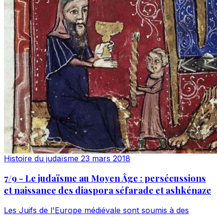
Histoire du judaïsme
23 mars 2018
7/9 - Le judaïsme au Moyen Âge : persécussions
et naissance des diaspora séfarade et ashkénaze
Les Juifs de l'Europe médiévale sont soumis à des